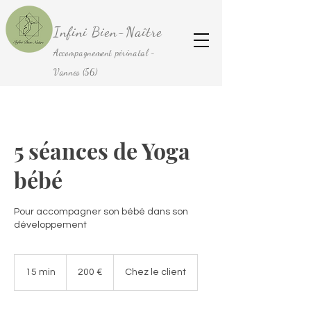
Infini Bien-Naître
Accompagnement périnatal -
Vannes (56)
5 séances de Yoga
bébé
Pour accompagner son bébé dans son
développement
200
euros
15 min
1
200 €
Chez le client
5
m