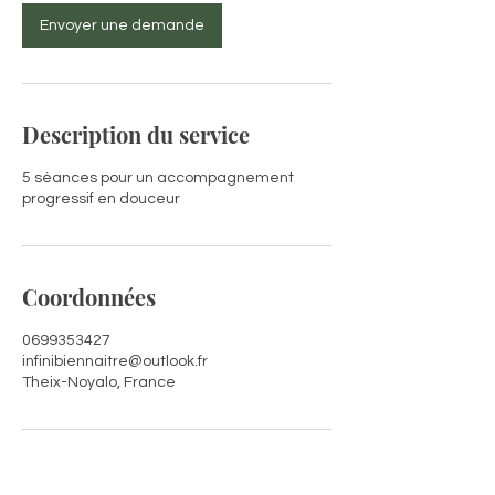
i
n
Envoyer une demande
Description du service
5 séances pour un accompagnement
progressif en douceur
Coordonnées
0699353427
infinibiennaitre@outlook.fr
Theix-Noyalo, France