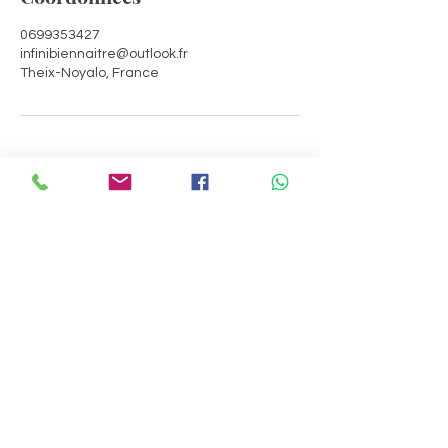
0699353427
infinibiennaitre@outlook.fr
Theix-Noyalo, France
Infini Bien-Naître
Contact
infinibiennaitre@outlook.fr
06.99.35.34.27
Menu
Accueil
Services
A propos
Contact