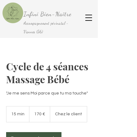
Infini Bien-Naître
Accompagnement périnatal -
Vannes (56)
Cycle de 4 séances
Massage Bébé
"Je me sens Moi parce que tu ma touche"
170
euros
15 min
1
170 €
Chez le client
5
m
i