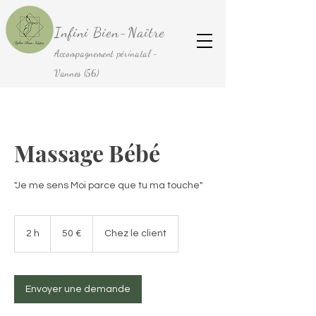
Infini Bien-Naître
Accompagnement périnatal -
Vannes (56)
Massage Bébé
"Je me sens Moi parce que tu ma touche"
50
euros
2 h
2
50 €
Chez le client
h
Envoyer une demande