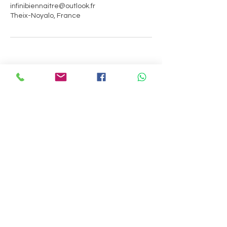
infinibiennaitre@outlook.fr
Theix-Noyalo, France
Infini Bien-Naître
Contact
infinibiennaitre@outlook.fr
06.99.35.34.27
Menu
Accueil
Services
A propos
Contact
Témoignages