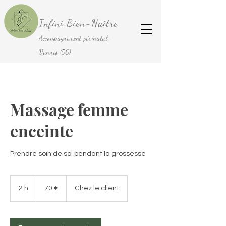
Infini Bien-Naître
Accompagnement périnatal -
Vannes (56)
Massage femme
enceinte
Prendre soin de soi pendant la grossesse
70
euros
2 h
2
70 €
Chez le client
h