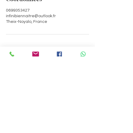
0699353427
infinibiennaitre@outlook.fr
Theix-Noyalo, France
Infini Bien-Naître
Contact
infinibiennaitre@outlook.fr
06.99.35.34.27
Menu
Accueil
Services
A propos
Contact